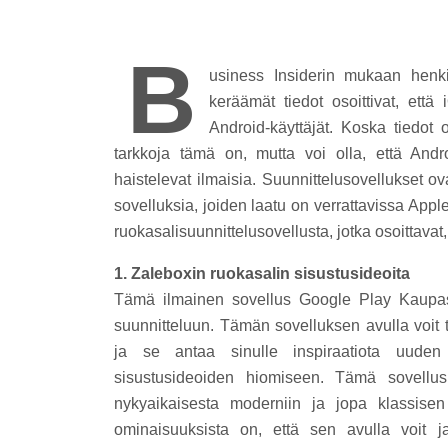
B
usiness Insiderin mukaan henki
keräämät tiedot osoittivat, ett
Android-käyttäjät. Koska tiedot 
tarkkoja tämä on, mutta voi olla, että Andro
haistelevat ilmaisia. Suunnittelusovellukset ova
sovelluksia, joiden laatu on verrattavissa App
ruokasalisuunnittelusovellusta, jotka osoittavat, e
1. Zaleboxin ruokasalin sisustusideoita
Tämä ilmainen sovellus Google Play Kaupast
suunnitteluun. Tämän sovelluksen avulla voit t
ja se antaa sinulle inspiraatiota uuden
sisustusideoiden hiomiseen. Tämä sovellus 
nykyaikaisesta moderniin ja jopa klassise
ominaisuuksista on, että sen avulla voit 