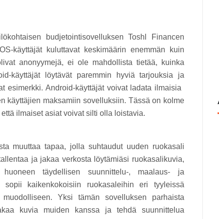
lökohtaisen budjetointisovelluksen Toshl Financen
ä iOS-käyttäjät kuluttavat keskimäärin enemmän kuin
olivat anonyymejä, ei ole mahdollista tietää, kuinka
id-käyttäjät löytävät paremmin hyviä tarjouksia ja
t esimerkki. Android-käyttäjät voivat ladata ilmaisia ​​
len käyttäjien maksamiin sovelluksiin. Tässä on kolme
ttä ilmaiset asiat voivat silti olla loistavia.
a muuttaa tapaa, jolla suhtaudut uuden ruokasali
allentaa ja jakaa verkosta löytämiäsi ruokasalikuvia,
 huoneen täydellisen suunnittelu-, maalaus- ja
sopii kaikenkokoisiin ruokasaleihin eri tyyleissä
n muodolliseen. Yksi tämän sovelluksen parhaista
jakaa kuvia muiden kanssa ja tehdä suunnittelua