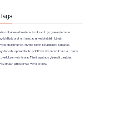
Tags
alhaiset jatkuvat kustannukset
eivät pystyisi auttamaan
hyödyllistä
ja sinun
kuluttavat keskimäärin
käytät
verkkotallennustiliä
myydä tietoja kilpailijoillesi
paikassa
sijaitsevalle operaattorille
pelottavin skenaario kaikista
Tämän
sovelluksen valmistajat
Tämä tapahtuu yleensä
vartijoita
valvomaan järjestelmää
viime aikoina