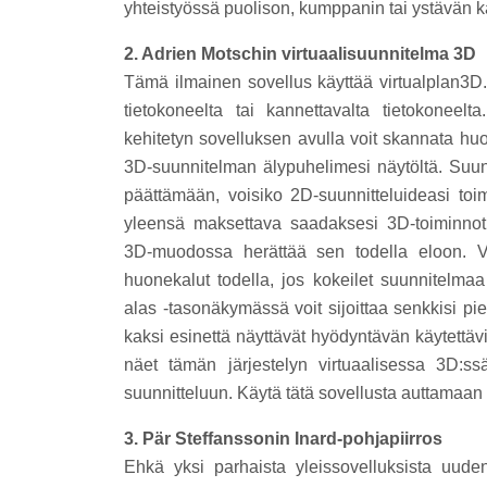
yhteistyössä puolison, kumppanin tai ystävän 
2. Adrien Motschin virtuaalisuunnitelma 3D
Tämä ilmainen sovellus käyttää virtualplan3D.
tietokoneelta tai kannettavalta tietokoneel
kehitetyn sovelluksen avulla voit skannata h
3D-suunnitelman älypuhelimesi näytöltä. Su
päättämään, voisiko 2D-suunnitteluideasi toi
yleensä maksettava saadaksesi 3D-toiminnot
3D-muodossa herättää sen todella eloon. Voi
huonekalut todella, jos kokeilet suunnitelmaa 
alas -tasonäkymässä voit sijoittaa senkkisi pi
kaksi esinettä näyttävät hyödyntävän käytettäv
näet tämän järjestelyn virtuaalisessa 3D:ss
suunnitteluun. Käytä tätä sovellusta auttamaan
3. Pär Steffanssonin Inard-pohjapiirros
Ehkä yksi parhaista yleissovelluksista uude