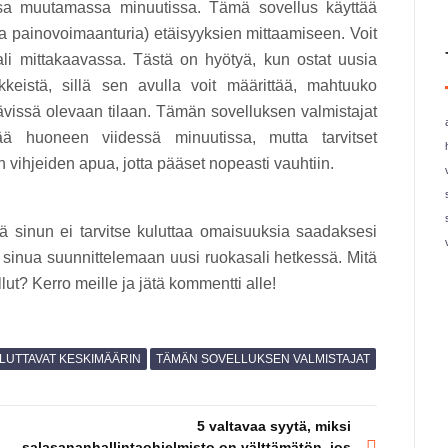
sa muutamassa minuutissa. Tämä sovellus käyttää
 ja painovoimaanturia) etäisyyksien mittaamiseen. Voit
ali mittakaavassa. Tästä on hyötyä, kun ostat uusia
keistä, sillä sen avulla voit määrittää, mahtuuko
tävissä olevaan tilaan. Tämän sovelluksen valmistajat
rtää huoneen viidessä minuutissa, mutta tarvitset
n vihjeiden apua, jotta pääset nopeasti vauhtiin.
ä sinun ei tarvitse kuluttaa omaisuuksia saadaksesi
aa sinua suunnittelemaan uusi ruokasali hetkessä. Mitä
llut? Kerro meille ja jätä kommentti alle!
LUTTAVAT KESKIMÄÄRIN
TÄMÄN SOVELLUKSEN VALMISTAJAT
5 valtavaa syytä, miksi
salasananhallintaohjelmisto on välttämätön, jos