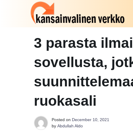
Skip
to
content
kansainvalinen v
3 parasta ilma
sovellusta, jot
suunnittelema
ruokasali
Posted on
December 10, 2021
by
Abdullah Aldo