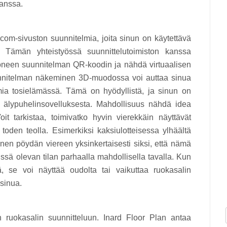
kanssa.
com-sivuston suunnitelmia, joita sinun on käytettävä
ta. Tämän yhteistyössä suunnittelutoimiston kanssa
uoneen suunnitelman QR-koodin ja nähdä virtuaalisen
unnitelman näkeminen 3D-muodossa voi auttaa sinua
mia tosielämässä. Tämä on hyödyllistä, ja sinun on
 älypuhelinsovelluksesta. Mahdollisuus nähdä idea
t tarkistaa, toimivatko hyvin vierekkäin näyttävät
toden teolla. Esimerkiksi kaksiulotteisessa ylhäältä
enen pöydän viereen yksinkertaisesti siksi, että nämä
issä olevan tilan parhaalla mahdollisella tavalla. Kun
ä, se voi näyttää oudolta tai vaikuttaa ruokasalin
 sinua.
n ruokasalin suunnitteluun. Inard Floor Plan antaa