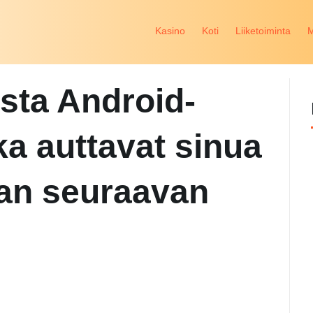
Kasino
Koti
Liiketoiminta
M
erkko
ista Android-
ka auttavat sinua
an seuraavan