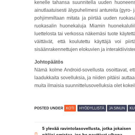
kenelle tahansa suunnitella uuden huoneen
ainutlaatuisesti älypuhelimesi antureita (gyro-
pohjimmiltaan mitata ja piirtää uuden ruokas
ruokasalin huonekaluja Miamin huonekaluliik
luettelosta tai verkossa näkemäsi tuote käytet
väittävät, että koulutettu käyttäjä voi pii
sisäänrakennettujen elokuvien ja interaktiiviste
Johtopäätös
Nämä kolme Android-sovellusta osoittavat, ett
laadukkaita sovelluksia, ja niiden pitäisi autt
muita ilmaisia ​​suunnittelusovelluksia olet kokei
POSTED UNDER
KOTI
HYÖDYLLISTÄ
JA SINUN
KU
Post
5 ylevää ravintolasovellusta, jotka jokaisen
pitäisi omistaa, jos he nauttivat ulkona