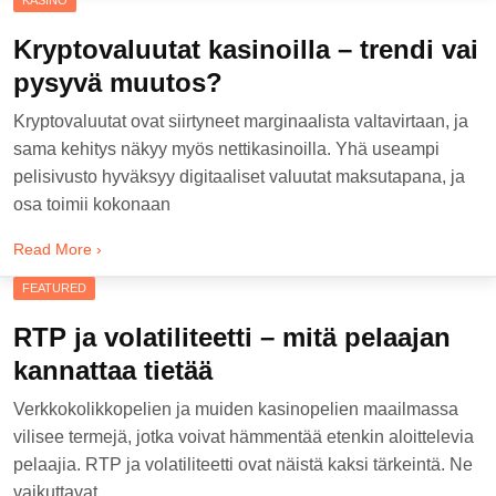
KASINO
Kryptovaluutat kasinoilla – trendi vai
pysyvä muutos?
Kryptovaluutat ovat siirtyneet marginaalista valtavirtaan, ja
sama kehitys näkyy myös nettikasinoilla. Yhä useampi
pelisivusto hyväksyy digitaaliset valuutat maksutapana, ja
osa toimii kokonaan
Read More ›
FEATURED
RTP ja volatiliteetti – mitä pelaajan
kannattaa tietää
Verkkokolikkopelien ja muiden kasinopelien maailmassa
vilisee termejä, jotka voivat hämmentää etenkin aloittelevia
pelaajia. RTP ja volatiliteetti ovat näistä kaksi tärkeintä. Ne
vaikuttavat