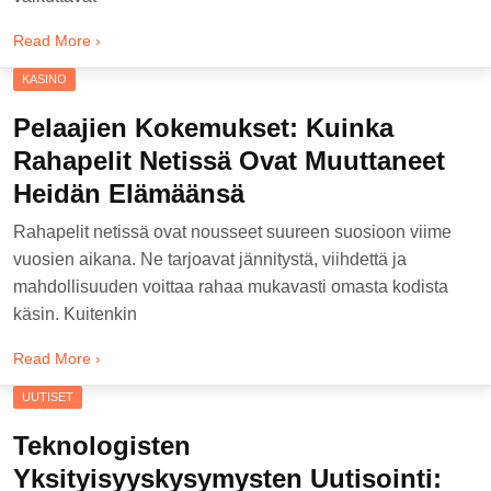
Read More ›
KASINO
Pelaajien Kokemukset: Kuinka
Rahapelit Netissä Ovat Muuttaneet
Heidän Elämäänsä
Rahapelit netissä ovat nousseet suureen suosioon viime
vuosien aikana. Ne tarjoavat jännitystä, viihdettä ja
mahdollisuuden voittaa rahaa mukavasti omasta kodista
käsin. Kuitenkin
Read More ›
UUTISET
Teknologisten
Yksityisyyskysymysten Uutisointi: