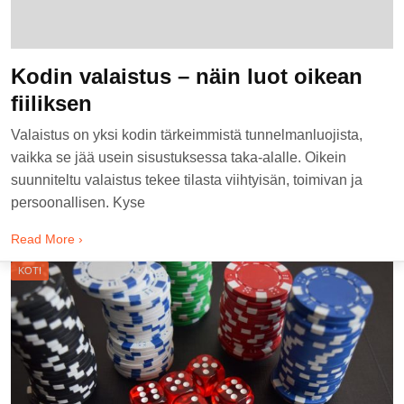
Kodin valaistus – näin luot oikean
fiiliksen
Valaistus on yksi kodin tärkeimmistä tunnelmanluojista,
vaikka se jää usein sisustuksessa taka-alalle. Oikein
suunniteltu valaistus tekee tilasta viihtyisän, toimivan ja
persoonallisen. Kyse
Read More ›
KOTI