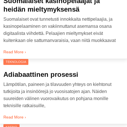
Suomalaiset kasinopelaajat ja
heidän mieltymyksensä
Suomalaiset ovat tunnetusti innokkaita nettipelaajia, ja
kasinopelaaminen on vakiinnuttanut asemansa osana
digitaalista viihdettä. Pelaajien mieltymykset eivät
kuitenkaan ole sattumanvaraisia, vaan niitä muokkaavat
Read More ›
TEKNOLOGIA
Adiabaattinen prosessi
Lämpötilan, paineen ja tilavuuden yhteys on kiehtonut
tutkijoita ja insinöörejä jo vuosisatojen ajan. Näiden
suureiden välinen vuorovaikutus on pohjana monille
teknisille ratkaisuille,
Read More ›