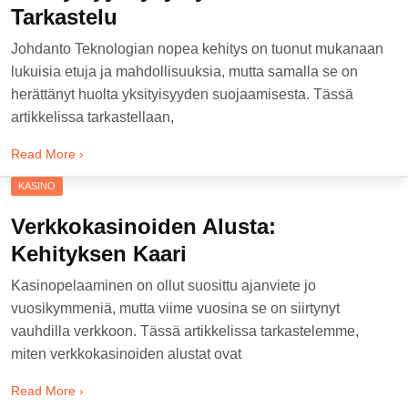
Tarkastelu
Johdanto Teknologian nopea kehitys on tuonut mukanaan
lukuisia etuja ja mahdollisuuksia, mutta samalla se on
herättänyt huolta yksityisyyden suojaamisesta. Tässä
artikkelissa tarkastellaan,
Read More ›
KASINO
Verkkokasinoiden Alusta:
Kehityksen Kaari
Kasinopelaaminen on ollut suosittu ajanviete jo
vuosikymmeniä, mutta viime vuosina se on siirtynyt
vauhdilla verkkoon. Tässä artikkelissa tarkastelemme,
miten verkkokasinoiden alustat ovat
Read More ›