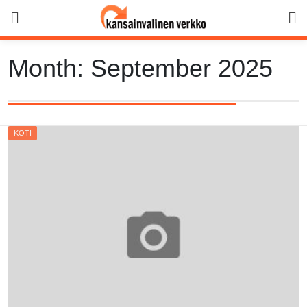
Skip
to
content
Month:
September 2025
KOTI