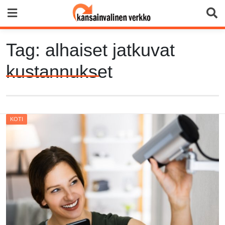
Skip
to
content
Tag:
alhaiset jatkuvat
kustannukset
KOTI